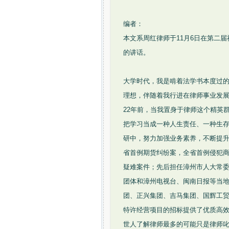
编者：
本文系周红律师于11月6日在第二
的讲话。
大学时代，我是啃着法学书本度过
理想，伴随着我行进在律师事业发
22年前，当我置身于律师这个精英
把学习当成一种人生责任、一种生
研中，努力加强业务素养，不断提
省首例期货纠纷案，全省首例侵犯
疑难案件；先后担任漳州市人大常
团体和漳州电视台、闽南日报等当
团、正兴集团、吉马集团、国辉工贸
特许经营项目的招标提供了优质高
世人了解律师最多的可能只是律师