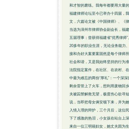
和才智的磨练。我每年都要用大量
福建律师论坛至今已举办十四届，
文，六篇论文被《中国律师》、《
当选为漳州市律师协会副会长，福
五届理事；曾获得福建省“优秀律师”
20多年的职业生涯，无论业务能力
接和办好大案要案固然是每个律师
社会和谐，又是我始终坚持的行为
法院指定案件，在社区、在农村、
中最为难忘的两份“厚礼”：一个深
剩余雷管上了火车，想利用废物回
夫被囚禁解救无望，极度伤心欲寻
说，当即把母女俩安顿下来，并为
入情入理的辩护，三个月后，这位
下了感激的热泪，小女孩在站台上深
来自一位三明籍妇女，她丈夫因为