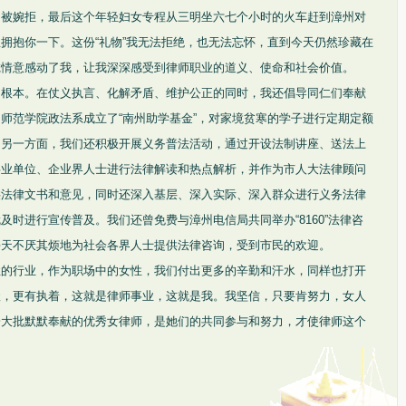
均被婉拒，最后这个年轻妇女专程从三明坐六七个小时的火车赶到漳州对
拥抱你一下。这份“礼物”我无法拒绝，也无法忘怀，直到今天仍然珍藏在
诚情意感动了我，让我深深感受到律师职业的道义、使命和社会价值。
的根本。在仗义执言、化解矛盾、维护公正的同时，我还倡导同仁们奉献
师范学院政法系成立了“南州助学基金”，对家境贫寒的学子进行定期定额
。另一方面，我们还积极开展义务普法活动，通过开设法制讲座、送法上
事业单位、企业界人士进行法律解读和热点解析，并作为市人大法律顾问
供法律文书和意见，同时还深入基层、深入实际、深入群众进行义务法律
时进行宣传普及。我们还曾免费与漳州电信局共同举办“8160”法律咨
每天不厌其烦地为社会各界人士提供法律咨询，受到市民的欢迎。
性的行业，作为职场中的女性，我们付出更多的辛勤和汗水，同样也打开
惫，更有执着，这就是律师事业，这就是我。我坚信，只要肯努力，女人
一大批默默奉献的优秀女律师，是她们的共同参与和努力，才使律师这个
）