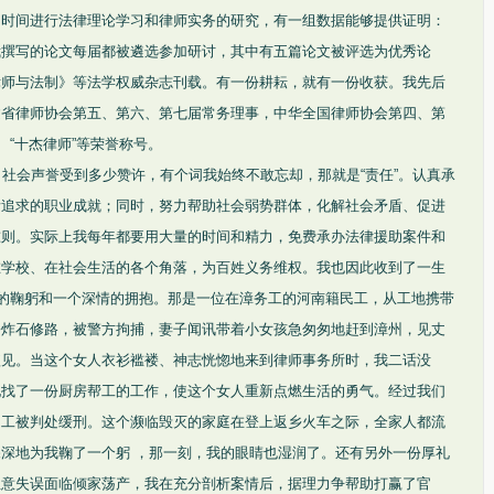
的时间进行法律理论学习和律师实务的研究，有一组数据能够提供证明：
我撰写的论文每届都被遴选参加研讨，其中有五篇论文被评选为优秀论
律师与法制》等法学权威杂志刊载。有一份耕耘，就有一份收获。我先后
建省律师协会第五、第六、第七届常务理事，中华全国律师协会第四、第
、“十杰律师”等荣誉称号。
、社会声誉受到多少赞许，有个词我始终不敢忘却，那就是“责任”。认真承
所追求的职业成就；同时，努力帮助社会弱势群体，化解社会矛盾、促进
准则。实际上我每年都要用大量的时间和精力，免费承办法律援助案件和
在学校、在社会生活的各个角落，为百姓义务维权。我也因此收到了一生
深的鞠躬和一个深情的拥抱。那是一位在漳务工的河南籍民工，从工地携带
乡炸石修路，被警方拘捕，妻子闻讯带着小女孩急匆匆地赶到漳州，见丈
短见。当这个女人衣衫褴褛、神志恍惚地来到律师事务所时，我二话没
她找了一份厨房帮工的工作，使这个女人重新点燃生活的勇气。经过我们
民工被判处缓刑。这个濒临毁灭的家庭在登上返乡火车之际，全家人都流
深地为我鞠了一个躬 ，那一刻，我的眼睛也湿润了。还有另外一份厚礼
生意失误面临倾家荡产，我在充分剖析案情后，据理力争帮助打赢了官