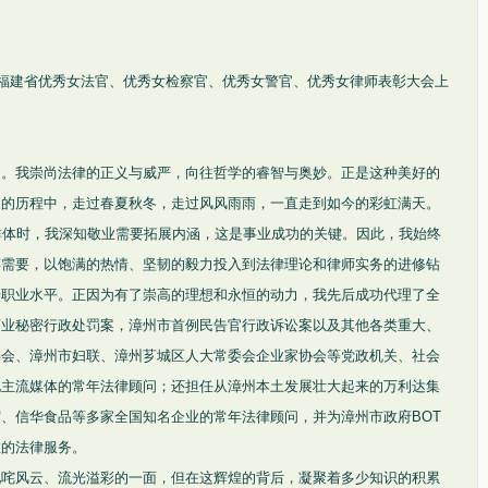
届福建省优秀女法官、优秀女检察官、优秀女警官、优秀女律师表彰大会上
的。我崇尚法律的正义与威严，向往哲学的睿智与奥妙。正是这种美好的
展的历程中，走过春夏秋冬，走过风风雨雨，一直走到如今的彩虹满天。
群体时，我深知敬业需要拓展内涵，这是事业成功的关键。因此，我始终
存需要，以饱满的热情、坚韧的毅力投入到法律理论和律师实务的进修钻
升职业水平。正因为有了崇高的理想和永恒的动力，我先后成功代理了全
商业秘密行政处罚案，漳州市首例民告官行政诉讼案以及其他各类重大、
委会、漳州市妇联、漳州芗城区人大常委会企业家协会等党政机关、社会
地主流媒体的常年法律顾问；还担任从漳州本土发展壮大起来的万利达集
、信华食品等多家全国知名企业的常年法律顾问，并为漳州市政府BOT
效的法律服务。
叱咤风云、流光溢彩的一面，但在这辉煌的背后，凝聚着多少知识的积累