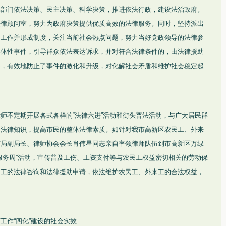
属部门依法决策、民主决策、科学决策，推进依法行政，建设法治政府。
法律顾问室，努力为政府决策提供优质高效的法律服务。同时，坚持派出
日工作并形成制度，关注当前社会热点问题，努力当好党政领导的法律参
群体性事件，引导群众依法表达诉求，并对符合法律条件的，由法律援助
务，有效地防止了事件的激化和升级，对化解社会矛盾和维护社会稳定起
师不定期开展各式各样的“法律六进”活动和街头普法活动，与广大居民群
的法律知识，提高市民的整体法律素质。如针对我市高新区农民工、外来
市局副局长、律师协会会长肖伟星同志亲自率领律师队伍到市高新区万绿
服务周”活动，宣传普及工伤、工资支付等与农民工权益密切相关的劳动保
民工的法律咨询和法律援助申请，依法维护农民工、外来工的合法权益，
工作“四化”建设的社会实效