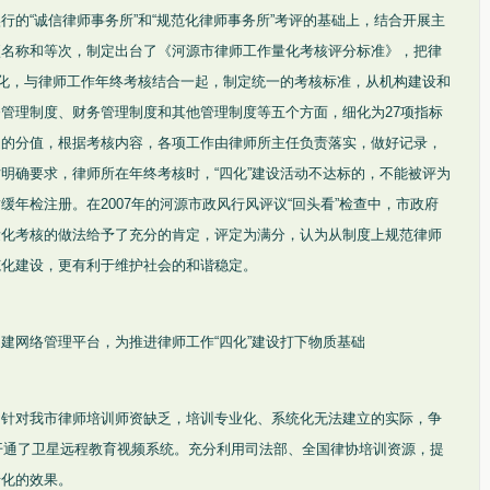
行的“诚信律师事务所”和“规范化律师事务所”考评的基础上，结合开展主
项名称和等次，制定出台了《河源市律师工作量化考核评分标准》，把律
量化，与律师工作年终考核结合一起，制定统一的考核标准，从机构建设和
管理制度、财务管理制度和其他管理制度等五个方面，细化为27项指标
定的分值，根据考核内容，各项工作由律师所主任负责落实，做好记录，
明确要求，律师所在年终考核时，“四化”建设活动不达标的，不能被评为
年检注册。在2007年的河源市政风行风评议“回头看”检查中，市政府
量化考核的做法给予了充分的肯定，评定为满分，认为从制度上规范律师
范化建设，更有利于维护社会的和谐稳定。
建网络管理平台，为推进律师工作“四化”建设打下物质基础
。针对我市律师培训师资缺乏，培训专业化、系统化无法建立的实际，争
并开通了卫星远程教育视频系统。充分利用司法部、全国律协培训资源，提
沿化的效果。