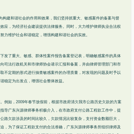
设为构建和谐社会的作用和效果，我们坚持抓重大、敏感案件的备案与督
牌效应，为经济社会建设提供法律服务。同时，大力维护律师执业合法权
，努力维护社会和谐稳定，增强构建和谐社会的实效。
订下发了重大、敏感、群体性案件报告备案登记表，明确敏感案件的具体
时向司法行政机关和市律师协会请示汇报和备案，并由律师管理部门和市
采取不定期的形式进行抽查敏感案件的办理质量，对发现的问题及时予以
和谐稳定为出发点，增强社会整体效益。
。例如，2009年春节放假前，根据市政府清欠我市公路历史欠款的方案
织指导广东兴源律师事务积极介入，在市政府支付公路工程款工作中，提
于公路欠款涉及的时间比较久，欠款情况比较复杂，支付资金数额巨大，
紧迫，为了保证工程款支付的合法准确，广东兴源律师事务所组织律师及