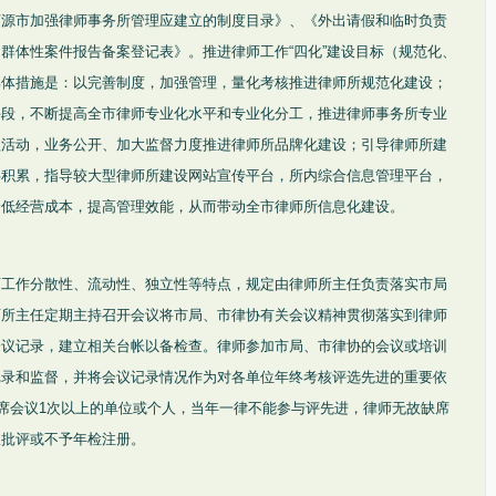
河源市加强律师事务所管理应建立的制度目录》、《外出请假和临时负责
群体性案件报告备案登记表》。推进律师工作“四化”建设目标（规范化、
具体措施是：以完善制度，加强管理，量化考核推进律师所规范化建设；
手段，不断提高全市律师专业化水平和专业化分工，推进律师事务所专业
益活动，业务公开、加大监督力度推进律师所品牌化建设；引导律师所建
共积累，指导较大型律师所建设网站宣传平台，所内综合信息管理平台，
降低经营成本，提高管理效能，从而带动全市律师所信息化建设。
师工作分散性、流动性、独立性等特点，规定由律师所主任负责落实市局
师所主任定期主持召开会议将市局、市律协有关会议精神贯彻落实到律师
会议记录，建立相关台帐以备检查。律师参加市局、市律协的会议或培训
记录和监督，并将会议记录情况作为对各单位年终考核评选先进的重要依
缺席会议1次以上的单位或个人，当年一律不能参与评先进，律师无故缺席
报批评或不予年检注册。