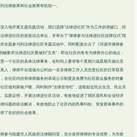
达到法律效果和社会效果有机统一。
深入地开展主题实践活动，我们选择“法律进社区”作为工作的突破口，经
法律进社区的首批试点单位，并举办了“律师参与法律进社区挂牌仪式”现
务所全面参与到法律进社区专题活动中。同时配套出台了《河源市律师参
，明确要求法律进社区要做到“五有”：即在社区内有专为律师办公的地点；
负责一个社区的具体法律事务，在时间上要求每个星期六或星期天抽出至
联系人，律师不在现场办公时由一名非律师工作人员负责社区的日常联系
众；在社区内挂有律师服务的承诺公示制度及免费为社区群众服务的对象
社区做到家喻户晓，同时制作“法律宣传栏”，选取贴近民众生活、民众关
览。实践证明，开展法律进社区活动，有效地促进了辖区居民和企业经济
法律问题的依法解决，有效地防止了社区内的民事纠纷、突发群体事件的
取得了良好的社会效果。
律师参与组建市人民政府法律顾问室，充分发挥律师的专业优势，为市政