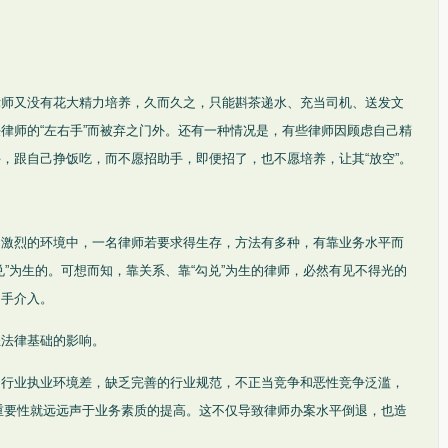
律师又没有花大精力培养，久而久之，只能斟茶递水、充当司机、送发文
律师的“左右手”而被弃之门外。还有一种情况是，有些律师因顾虑自己精
，跟自己挣饭吃，而不愿招助手，即便招了，也不愿培养，让其“放空”。
趋激烈的环境中，一名律师若要求得生存，方法有多种，有靠业务水平而
兑”为生的。可想而知，靠关系、靠“勾兑”为生的律师，必然有见不得光的
助手介入。
轻法律基础的影响。
，行业执业环境差，缺乏完善的行业规范，不正当竞争和恶性竞争泛滥，
”的重要性就远远声于业务素质的提高。这不仅导致律师办案水平倒退，也造