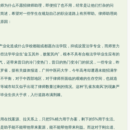
律师为什么不愿招律师助理，即便招了也不用，经常是让他们打杂的问
以简述，希望对一些学生在规划自己的职业道路上有所帮助。律师助理岗
点原因：
育产业化造成什么学校都能或都愿办法学院，抑或设置法学专业，而师资力
些法学毕业生“金玉其外，败絮其内”，根本不具有合格法学毕业生应有的
风气，还带来昔日的冷门变热门，昔日的热门变冷门的状况，一些专业，昨
可罗雀，据有关媒体报道，广州中医药大学，今年高考却遭遇未能招满学
展不平衡，对于中西部地区，对于律师所面临的艰难的生存空间，也就造
等城市却又似乎出现了律师数量过剩的情况。这种“孔雀东南风”的现象严
学毕业生供大于求，入行道路布满荆棘。
力用在找案源、拉关系上，只把5%精力用于办案，剩下的5%用于生活。
的是助手能不能帮他带来案源，能不能帮他带来利益。而这对于刚出道、