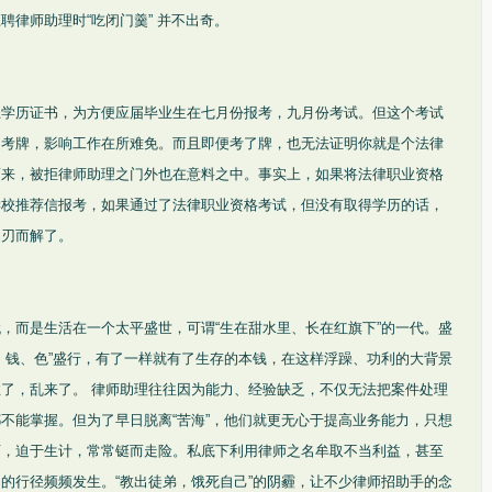
聘律师助理时“吃闭门羹” 并不出奇。
上学历证书，为方便应届毕业生在七月份报考，九月份考试。但这个考试
边考牌，影响工作在所难免。而且即便考了牌，也无法证明你就是个法律
而来，被拒律师助理之门外也在意料之中。事实上，如果将法律职业资格
学校推荐信报考，如果通过了法律职业资格考试，但没有取得学历的话，
迎刃而解了。
，而是生活在一个太平盛世，可谓“生在甜水里、长在红旗下”的一代。盛
、钱、色”盛行，有了一样就有了生存的本钱，在这样浮躁、功利的大背景
了，乱来了。 律师助理往往因为能力、经验缺乏，不仅无法把案件处理
不能掌握。但为了早日脱离“苦海”，他们就更无心于提高业务能力，只想
师，迫于生计，常常铤而走险。私底下利用律师之名牟取不当利益，甚至
的行径频频发生。“教出徒弟，饿死自己”的阴霾，让不少律师招助手的念