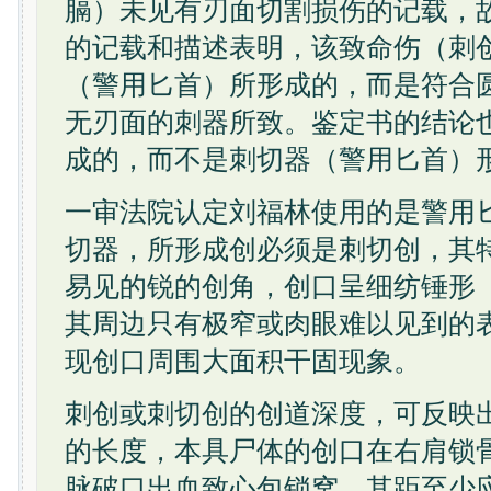
膈）未见有刃面切割损伤的记载，
的记载和描述表明，该致命伤（刺
（警用匕首）所形成的，而是符合
无刃面的刺器所致。鉴定书的结论
成的，而不是刺切器（警用匕首）
一审法院认定刘福林使用的是警用
切器，所形成创必须是刺切创，其
易见的锐的创角，创口呈细纺锤形
其周边只有极窄或肉眼难以见到的
现创口周围大面积干固现象。
刺创或刺切创的创道深度，可反映
的长度，本具尸体的创口在右肩锁
脉破口出血致心包锁窝，其距至少应