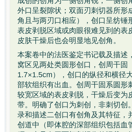
成创的创角为一侧创角锐，一侧创
外口呈裂隙状；双面刃刺切器所形
角且与两刃口相应），创口呈纺锤
表皮剥脱区域或肉眼很难见到的表
皮肤干燥后也会明显地见创角。
本案卷中的法医鉴定书记载及描述
窝区见两处类圆形创口，创周干固（1×
1.7×1.5cm），创口的纵径和横
部软组织有出血。创周干固系圆形
较宽区域的表皮剥脱，干燥后变为
带。明确了创口为刺创，非刺切创
录和描述二创口有创角及其特征，
创道中（即体腔的深部组织包括血