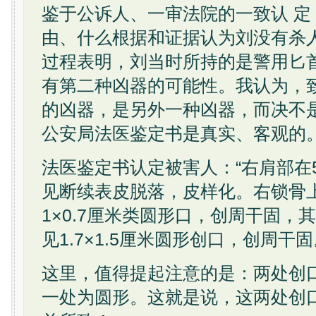
鉴于公诉人、一审法院的一致认 定
由、什么根据和证据认为刘没有杀
过程表明，刘当时所持的是警用匕
有第二种凶器的可能性。我认为，
的凶器，是另外一种凶器，而决不
公安局法医鉴定书是真实、客观的
法医鉴定书认定被害人：“右肩部在5
见断续表皮脱落，皮样化。右锁骨
1×0.7厘米类圆形口，创周干固，其
见1.7×1.5厘米圆形创口，创周干固
这里，值得提起注意的是：两处创
一处为圆形。这就是说，这两处创