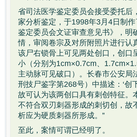
省司法医学鉴定委员会接受委托后
家分析鉴定，于1998年3月4日制
鉴定委员会文证审查意见书》，明确
情，审阅卷宗及对所附照片进行认
该尸右锁骨上可见两处创口，创口
小（分别为1cm×0.7cm、1.7cm×
主动脉可见破口）。长春市公安局法
刑技尸鉴字第268号）中描述：‘创
故可认为该两创口具有刺创特征。
不符合双刃刺器形成的刺切创，故
析应为硬质刺器所形成。”
至此，案情可谓已经明了。