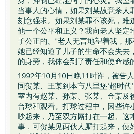
身，抑制已经湿润了的心灵。我望
当事人的心情，如果刘某故意杀人
刻意强求。如果刘某罪不该死，难
他一个公平和正义？我向老人坚定
子公正的。”老人无言地望着我，
她已经知道了儿子的生命不会失去
的身旁，我体会到了责任和使命感
1992年10月10日晚11时许，被
同贺某、王某到本市八里堡‘超时代
室内有赵某、孙某、张某、金某及
台球和观看。打球过程中，因些许
吵起来，乃至双方厮打在一起。这
事，可贺某见两伙人厮打起来，便