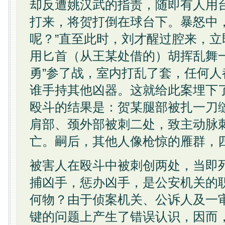
却反遭姚汉武的指责，随即有人用
打来，将贺打倒在球台下。暴怒中，
呢？”直至此时，刘才醒过腔来，
用匕首（从王某处借的）胡挥乱舞一
勇”参了战，室内打乱了套，任何
谁手持其他凶器。这就给此案埋下
殴斗的结果是：贺某腿部被扎一刀
肩部、颈外部被刺二处，致主动脉
亡。嗣后，其他人像枪惊的雁群，
被害人在殴斗中被刺创两处，当即
捕凶手，惩办凶手，是公安机关的
何物？由于侦案机关、公诉人及一
键的问题上产生了错误认识，因而