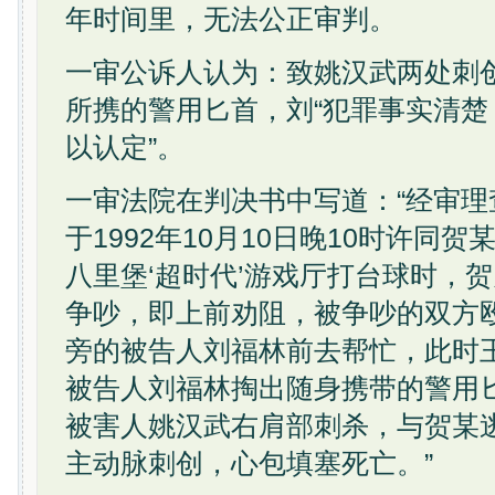
年时间里，无法公正审判。
一审公诉人认为：致姚汉武两处刺
所携的警用匕首，刘“犯罪事实清
以认定”。
一审法院在判决书中写道：“经审
于1992年10月10日晚10时许同
八里堡‘超时代’游戏厅打台球时，
争吵，即上前劝阻，被争吵的双方
旁的被告人刘福林前去帮忙，此时
被告人刘福林掏出随身携带的警用
被害人姚汉武右肩部刺杀，与贺某
主动脉刺创，心包填塞死亡。”