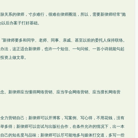
脉关系的律师，寸步难行，很难在律师圈混，所以，需要新律师经常“抛
为以后办案子打好基础。
。”新律师要多和同学、老师、同事、亲戚、甚至以前的委托人保持联络。
好办法，这正适合新律师，也许一个短信、一句问候、一首小诗就能勾起
情投资上做文章。
概念。新律师应当懂得网络营销、应当学会网络营销、应当擅长网络营
，全力营销自己；新律师可以开博客，写案例、写心得，不用花钱，没有
一举多得；新律师可以尝试与出版社合作，在条件允许的情况下，出一本
升自己的知名度与品味；新律师可以尽可能地多与媒体打交道，多写一些