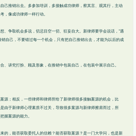
把自己推销出去。多参加培训，多接触成功律师，察其言、观其行，主动
思考，像成功律师一样行动。
想、争取机会多说，切忌目空一切、狂妄自大。新律师要学会说话，“遇
推销自己，不要错过每一个机会，只有把自己推销出去，才能为以后的成
场合、讲究打扮、顾及形象，在推销中包装自己，在包装中展示自己。
触案源；相反，一些律师和律师所给了新律师很多接触案源的机会，比
但是由于新律师心理素质不过关，导致很多案源与新律师擦肩而过，所
有把握案源的能力。
俱来的，能否获取委托人的信赖？能否获取案源？是一门大学问，也是新