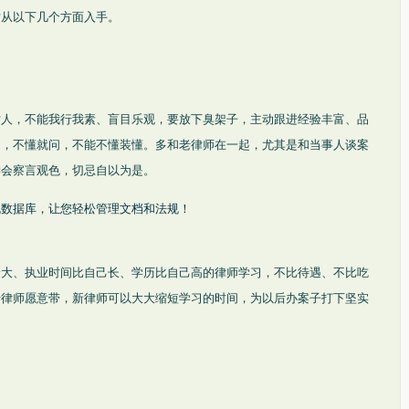
妨从以下几个方面入手。
对人，不能我行我素、盲目乐观，要放下臭架子，主动跟进经验丰富、品
题，不懂就问，不能不懂装懂。多和老律师在一起，尤其是和当事人谈案
学会察言观色，切忌自以为是。
规数据库，让您轻松管理文档和法规！
龄大、执业时间比自己长、学历比自己高的律师学习，不比待遇、不比吃
老律师愿意带，新律师可以大大缩短学习的时间，为以后办案子打下坚实